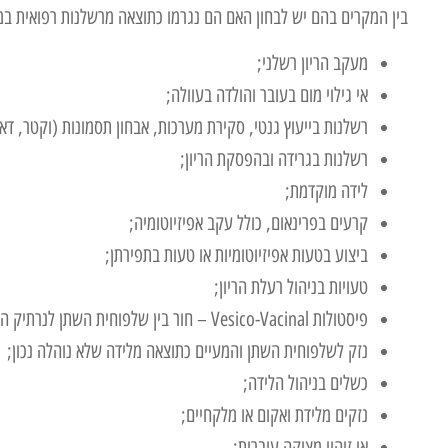
בין המקרים בהם יש לבחון האם הם נגרמו כתוצאה מרשלנות רפואית במש
מעקב הריון רשלני;
אי גילוי מום בעובר והולדה בעוולה;
רשלנות בייעוץ גנטי, סקירת מערכות, אבחון תסמונות (וקטר, דאון
רשלנות בגרידה ובהפסקת הריון;
לידה מוקדמת;
קרעים בפרינאום, כולל עקב אפיזיוטומיה;
ביצוע בטעות אפיזיוטומיות או טעות בתפירתן;
טעויות בניהול רעלת הריון;
פיסטולות Vesico-Vacinal – חור בין שלפוחית השתן לנרתיק המאפשר לשתן לזרום החוצה ללא הרף;
נזק לשלפוחית השתן והמעיים כתוצאה מלידה שלא נוהלה נכון;
כשלים בניהול הלידה;
נזקים מלידת ואקום או מלקחיים;
אי זיהוי מצוקה עוברית;