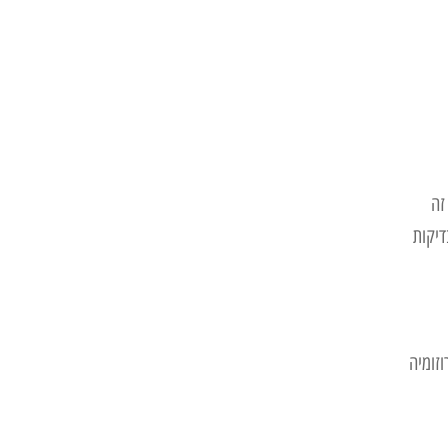
זה
דיקות
וזומיה