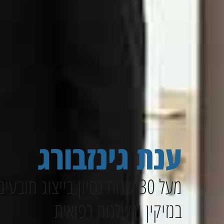
ענת גינזבורג
מעל 30 שנות נסיון בייצוג תובעים
בנזיקין ורשלנות רפואית​