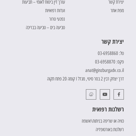
יצירת קשר
עורך דין ביטוח לאומי – תביעות
מפת אתר
ועדות רפואיות
נפגעי טרור
טביעה בים – טביעה בבריכה
יצירת קשר
טל: 03-6958860
פקס: 03-6958870
anat@ginzburgadv.co.il
דרך יצחק רבין 2 בסר סיטי, מגדל I קומה 20 פתח תקוה
רשלנות רפואית
כוויה או שריפה בניתוח\אשפוז
רשלנות באורטופדיה