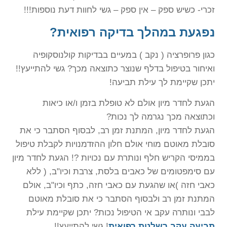
זכרי- כשיש ספק – אין ספק – גשי לחוות דעת נוספות!!!
נפגעת במהלך בדיקה רפואית?
כגון פרופרציה ( נקב ) במעיים בבדיקות קולנוסקופיה
ואיחור בטיפול בדלף שנוצר כתוצאה מכך? גשי להתייעץ!!
יתכן שקיימת לך עילת תביעה!
הגעת לחדר מיון אולם לא טופלת בזמן ו/או כיאות
וכתוצאה מכך נגרמה לך נכות?
הגעת לחדר מיון, המתנת זמן רב, לבסוף הסתבר כי את
סובלת מאוטם מוחי אולם חלון ההזדמנויות לקבלת טיפול
בממיסי הקריש חלף ונותרת עם נכויות ?! הגעת לחדר מיון
עם סימפטומים של כאבים בלסת, צרבת וכיו"ב, ( ללא
כאבי חזה )או שהגעת עם כאבי חזה, כתף וכיו"ב, אולם
המתנת זמן רב ולבסוף הסתבר כי את סובלת מאוטם
לבבי ונותרה עקב אי הטיפול נכות? יתכן שקיימת עילת
תביעה עקב רשלנות רפואית
! גשי להתייעץ!!