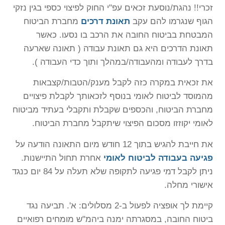
זכרי!! נהגת/נוסעת זכאים עפ"י החוק לפיצוי כספי בגין נזקי
הגוף שנגרמו להם עקב
תאונת דרכים
מחברת הביטוח
המבטחת בביטוח החובה את הרכב בו נסעו. כאשר
תאונת הדרכים היא גם תאונת עבודה ( תאונה שארעה
בדרך לעבודה ומהעבודה/במהלך ותוך כדי העבודה ).
את זכאית במקרה כזה לקבל מענק/הטבות/קצבאות
מהמוסד לביטוח לאומי בנוסף לזכאותך לקבלת פיצויים
מחברת הביטוח, והכספים שקבלת ותקבלי בעתיד מביטוח
לאומי יקוזזו מסכום הפיצוי שיתקבל מחברת הביטוח.
את חייבת להגיש בתוך 12 חודש מיום התאונה הודעה על
פגיעה בעבודה לביטוח לאומי
אחרת תחול התיישנות.
ניתן לקבל דמי פגיעה לתקופה שלא תעלה על 84 יום כנגד
אישורי מחלה.
קיימת לך אופציה לפעול ב-2 מסלולים: א'. תביעה נגד
ביטוח החובה, במסגרתה ימנה ביהמ"ש מומחים רפואיים