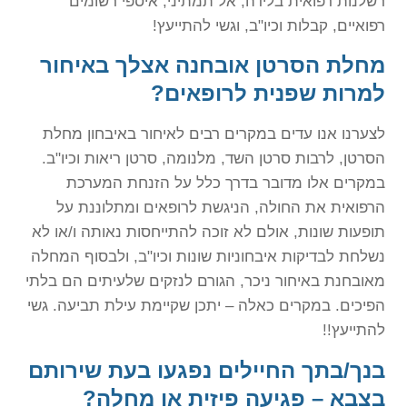
רשלנות רפואית בלידה, אל תמתיני, איספי רשומים
רפואיים, קבלות וכיו"ב, וגשי להתייעץ!
מחלת הסרטן אובחנה אצלך באיחור
למרות שפנית לרופאים?
לצערנו אנו עדים במקרים רבים לאיחור באיבחון מחלת
הסרטן, לרבות סרטן השד, מלנומה, סרטן ריאות וכיו"ב.
במקרים אלו מדובר בדרך כלל על הזנחת המערכת
הרפואית את החולה, הניגשת לרופאים ומתלוננת על
תופעות שונות, אולם לא זוכה להתייחסות נאותה ו/או לא
נשלחת לבדיקות איבחוניות שונות וכיו"ב, ולבסוף המחלה
מאובחנת באיחור ניכר, הגורם לנזקים שלעיתים הם בלתי
הפיכים. במקרים כאלה – יתכן שקיימת עילת תביעה. גשי
להתייעץ!!
בנך/בתך החיילים נפגעו בעת שירותם
בצבא – פגיעה פיזית או מחלה?