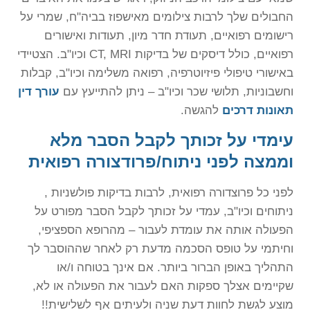
החבולים שלך לרבות צילומים מאישפוז בביה"ח, שמרי על
רישומים רפואיים, תעודת חדר מיון, תעודות ואישורים
רפואיים, כולל דיסקים של בדיקות CT, MRI וכיו"ב. הצטיידי
באישורי טיפולי פיזיוטרפיה, רפואה משלימה וכיו"ב, קבלות
וחשבוניות, תלושי שכר וכיו"ב – ניתן להתייעץ עם
עורך דין
תאונות דרכים
להגשה.
עימדי על זכותך לקבל הסבר מלא
וממצה לפני ניתוח/פרודצורה רפואית
לפני כל פרוצדורה רפואית, לרבות בדיקות פולשניות ,
ניתוחים וכיו"ב, עמדי על זכותך לקבל הסבר מפורט על
הפעולה אותה את עומדת לעבור – מהרופא הספציפי,
וחיתמי על טופס הסכמה מדעת רק לאחר שההוסבר לך
התהליך באופן הברור ביותר. אם אינך בטוחה ו/או
שקיימים אצלך ספקות האם לעבור את הפעולה או לא,
מוצע לגשת לחוות דעת שניה ולעיתים אף לשלישית!!