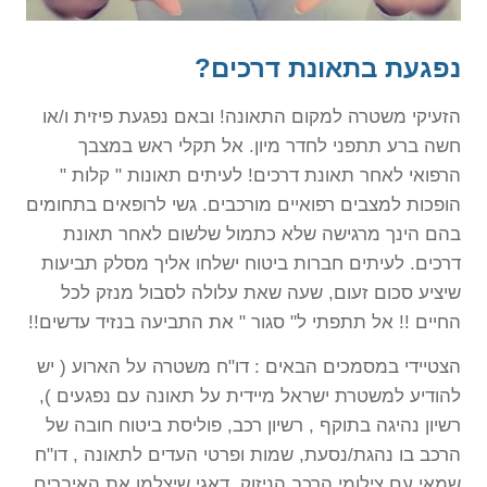
נפגעת בתאונת דרכים?
הזעיקי משטרה למקום התאונה! ובאם נפגעת פיזית ו/או
חשה ברע תתפני לחדר מיון. אל תקלי ראש במצבך
הרפואי לאחר תאונת דרכים! לעיתים תאונות " קלות "
הופכות למצבים רפואיים מורכבים. גשי לרופאים בתחומים
בהם הינך מרגישה שלא כתמול שלשום לאחר תאונת
דרכים. לעיתים חברות ביטוח ישלחו אליך מסלק תביעות
שיציע סכום זעום, שעה שאת עלולה לסבול מנזק לכל
החיים !! אל תתפתי ל" סגור " את התביעה בנזיד עדשים!!
הצטיידי במסמכים הבאים : דו"ח משטרה על הארוע ( יש
להודיע למשטרת ישראל מיידית על תאונה עם נפגעים ),
רשיון נהיגה בתוקף , רשיון רכב, פוליסת ביטוח חובה של
הרכב בו נהגת/נסעת, שמות ופרטי העדים לתאונה , דו"ח
שמאי עם צילומי הרכב הניזוק, דאגי שיצלמו את האיברים