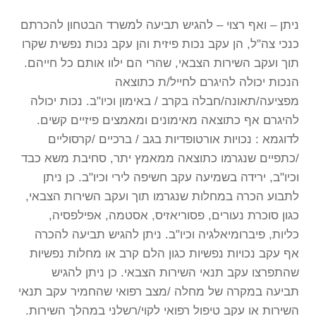
ניתן – ואף רצוי – להגיש תביעה למשרד הבטחון להכרתם
כנכי צה"ל, הן עקב נכות פיזית והן עקב נכות נפשית שקרו
תוך ועקב השירות הצבאי, שהרי הם ילוו אותם כל חייהם.
הנכות יכולה להיגרם לחייל/ת כתוצאה
מפציעה/תאונה/חבלה בקרב / באימון וכיו"ב. נכות יכולה
להיגרם אף כתוצאה מאימונים ומאמצים פיזיים קשים.
לדוגמא : נכויות אורטופדיות בגב / ברכיים /קרסוליים
/כתפיים שנגרמו כתוצאה ממאמץ יתר, סחיבת משא כבד
וכיו"ב, ירידה בשמיעה עקב חשיפה לירי וכיו"ב. כן ניתן
לתבוע הכרה במחלות שנגרמו תוך ועקב השירות הצבאי,
כגון סוכרת נעורים, פסוריאזיס, אסטמה, אפילפסיה,
כליות, פיברומיאלגיה וכיו"ב. ניתן להגיש תביעה להכרה
אף עקב נכויות נפשיות כגון הלם קרב או מחלות נפשיות
שהתפרצו עקב תנאי השירות הצבאי. כן ניתן להגיש
תביעה במקרה של מחלה /מצב רפואי שהחמיר עקב תנאי
השירות או עקב טיפול רפואי לקוי/רשלני במהלך השירות.