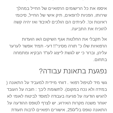
איספו את כל הרישומים הרפואיים של החייל במהלך
שירותו, הפניות לרופאים, תיק אישי של החייל, סיכומי
ראיונות וכו'. לעיתים הם הולכים לאיבוד ואז יהיה קשה
להוכיח את התביעה.
אל תקבלי את החלטות אגף השיקום ו/או הועדות
הרפואיות שלו כ" תורה מסיני"!! דעי- תמיד אפשר לערער
עליהן, וברור כי יש לגשת לייצוג לעו"ד הבקיא ומתמחה
בתחום.
נפגעת בתאונת עבודה?
גשי מיד לטיפול רפואי . דווחי מיידית למעביד על התאונה (
במידה ולא נכח במקום). לתשומת ליבך : חובה על העובד
להגיש הודעה על פגיעה בעבודה למוסד לביטוח לאומי לא
יאוחר משנה מקרות האירוע. יש לצרף לטופס ההודעה על
התאונה טופס בל'/250, אישורים רפואיים לרבות תעודת