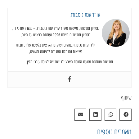
עו"ד ענת גינזבורג
נוטריון ומגשרת, מייסדת משרד עו"ד ענת גינזבורג – משרד עורכי דין,
נוטריון ומגשרים בשנת 1996 ועומדת בראשו עד היום,
יו"ר ועדת נכים, תגמולים ושיקום הארצית בלשכת עו"ד, חברת
נשיאות והנהלת האגודה לרפואה ומשפט,
ומגשרת מוסמכת מטעם המוסד הארצי לגישור של לשכת עורכי הדין.
שיתוף
מאמרים
נוספים