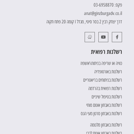
פקס: 03-6958870
anat@ginzburgadv.co.il
דרך יצחק רבין 2 בסר סיטי, מגדל I קומה 20 פתח תקוה
רשלנות רפואית
כוויה או שריפה בניתוח\אשפוז
רשלנות באורטופדיה
רשלנות בניתוחים בריאטריים
רשלנות רפואית בהרדמה
רשלנות בטיפול שיניים
רשלנות באבחון אוטם מוחי
רשלנות באבחון סרטן מעי הגס
רשלנות באבחון מלנומה
רשלנות באבחון אוטם לבבי