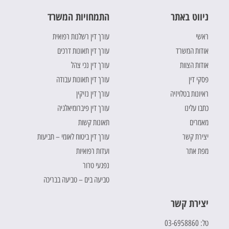
ניווט באתר
התמחויות המשרד
ראשי
עורך דין רשלנות רפואית
אודות המשרד
עורך דין תאונות דרכים
אודות הצוות
עורך דין נכי צהל
פסקי דין
עורך דין תאונות עבודה
ראיונות בטלויזיה
עורך דין נזיקין
כתבו עלינו
עורך דין פיברומיאלגיה
מאמרים
תאונות קשות
יצירת קשר
עורך דין ביטוח לאומי – תביעות
מפת אתר
ועדות רפואיות
נפגעי טרור
טביעה בים – טביעה בבריכה
יצירת קשר
טל: 03-6958860