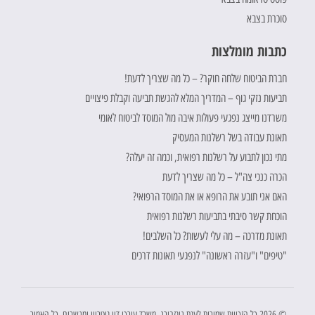
סוכרת בצבא
כתבות מומלצות
חברת הביטוח שלחה חוקר? – כל מה שצריך לדעת!
תביעות נזקי גוף – המדריך המלא להגשת תביעה וקבלת פיצויים
משרדנו מייצג נפגעי פעולות איבה מול המוסד לביטוח לאומי
תאונת עבודה בשל רשלנות המעסיק
מתי נכון לתבוע על רשלנות רפואית, וכמה זה יעלה?
הכרה כנכי צה"ל – כל מה שצריך לדעת
האם אני תובע את הרופא או את המוסד הרפואי?
הוכחת קשר סיבתי בתביעות רשלנות רפואית
תאונת מדרכה – מה עלי לעשות? כל השלבים!
"טיפים" ו"עזרה ראשונה" לנפגעי תאונות דרכים
© 2026 כל הזכויות שמורות לענת גינזבורג, משרד עורכי דין נוטריון ומגשרים. כל האמור