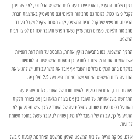
בגין רשלנות המעביד, והוא יגיש תביעה לבית המשפט הרלוונטי, לא יהיה ניתן
לקבל פיצוי כפול, כלומר גם מהביטוח הלאומי וגם מהמעסיק באמצעות חברת
הביטוח. מהפיצוי שיתקבל מבית המשפט, יקוזז הסכום שקיבל ויקבל העובד
מהביטוח הלאומי. פעמים רבות עדיין נשאר הפרש והעובד יזכה גם לפיצוי מבית
המשפט.
ההליך המשפטי, כמו בתביעות נזיקין אחרות, מתבסס על חוות דעת רפואיות
אשר אומדות את הנזק שנותר לתובע וכן הטענות המשפטיות הרלוונטיות.
במקרים בהם הנזקים גדולים והעובד אף איבד את כושר עבודתו, יש להגיש את
התביעה לבית המשפט המחוזי אשר סמכותו היא מעל 2.5 מיליון ₪.
פעמים רבות, הנתבעים טוענים לאשם תורם של העובד, כלומר שהפגיעה
התרחשה בשל אחריות של העובד בין אם בצורה מלאה ובין אם בצורה חלקית
וזאת על בסיס טענות שונות, למשל ידיעה של העובד על כך שיש מפגע אך לא
התריע על כך, עבודה של העובד ללא מיגון שהיה לו, עובד שפעל בחוסר תשומת
לב ועוד.
אולם, פסיקה טרייה של בית המשפט העליון מהשנים האחרונות קובעת כי בשל