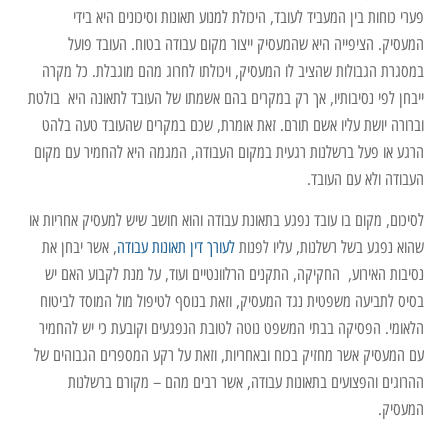
פערי כוחות בין המעביד לעובד, היכולת למנוע תאונות וסיכונים היא בידי
המעסיק. הציפייה היא שהמעסיק ייצור מקום עבודה בטוח. העובד פועל
במסגרת הגבולות שהציב לו המעסיק, ויכולתו לחרוג מהם מוגבלת. כל מקרה
ייבחן לפי נסיבותיו, אך רק במקרים בהם אשמתו של העובד לתאונה היא בולטת
וברורה יושת עליו אשם תורם. זאת אומרת, שכם במקרים שהעובד טעה בלהט
הרגע או פעל ברשלנות רגעית במקום העבודה, המגמה היא להחמיר עם מקום
העבודה ולא עם העובד.
לסיכום, מקום בו עובד נפגע בתאונת עבודה והוא חושב שיש למעסיק אחריות או
שהוא נפגע בשל רשלנות, עליו לפנות
לעורך דין תאונות עבודה
, אשר יבחן את
נסיבות האירוע, החקיקה, התקנים הרלוונטיים ועוד, על מנת לקבוע האם יש
בסיס לתביעה משפטית נגד המעסיק, וזאת בנוסף לטיפול מול המוסד לביטוח
הלאומי. הפסיקה בבתי המשפט נוטה לטובת הנפגעים וקובעת כי יש להחמיר
עם המעסיק אשר מחזיק בכוח ובאחריות, וזאת על רקע המספרים הגבוהים של
ההרוגים והפצועים בתאונות עבודה, אשר רבים מהם – מקורם ברשלנות
המעסיק.