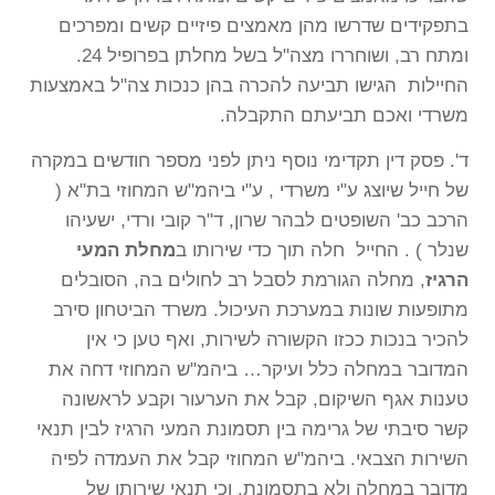
בתפקידים שדרשו מהן מאמצים פיזיים קשים ומפרכים
ומתח רב, ושוחררו מצה"ל בשל מחלתן בפרופיל 24.
החיילות הגישו תביעה להכרה בהן כנכות צה"ל באמצעות
משרדי ואכם תביעתם התקבלה.
ד'. פסק דין תקדימי נוסף ניתן לפני מספר חודשים במקרה
של חייל שיוצג ע"י משרדי , ע"י ביהמ"ש המחוזי בת"א (
הרכב כב' השופטים לבהר שרון, ד"ר קובי ורדי, ישעיהו
שנלר ) . החייל חלה תוך כדי שירותו ב
מחלת המעי
הרגיז
, מחלה הגורמת לסבל רב לחולים בה, הסובלים
מתופעות שונות במערכת העיכול. משרד הביטחון סירב
להכיר בנכות ככזו הקשורה לשירות, ואף טען כי אין
המדובר במחלה כלל ועיקר… ביהמ"ש המחוזי דחה את
טענות אגף השיקום, קבל את הערעור וקבע לראשונה
קשר סיבתי של גרימה בין תסמונת המעי הרגיז לבין תנאי
השירות הצבאי. ביהמ"ש המחוזי קבל את העמדה לפיה
מדובר במחלה ולא בתסמונת, וכי תנאי שירותו של