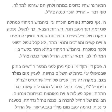
המערער שהיו כרוכים במתח ולחץ הם שגרמו למחלה.
סוף דבר – החייל הוכר כנכה צה"ל.
ה'. אף
סוכרת נעורים
הוכרה ע"י ביהמ"ש המחוזי כמחלה
שנגרמת תוך ועקב תנאי השירות הצבאי. כך למשל, נפסק
במקרה של חייל ששירת בטירונות גבעתי נחשף לתנאים
פיזיים קשים ומפרכים ותנאי מתח, לא קבל טפול רפואי
ולקה בסוכרת. ביהמ"ש המחוזי בת"א הכיר בקשר בין
המחלה לבין תנאי שירותו. החייל הוכר כנכה צה"ל.
ו'. פסק דין תקדימי נוסף ניתן לפני מספר חודשים בתיק
שבטיפולי ע"י ביהמ"ש השלום בחיפה, לעניין
מום מולד
בגב
. במקרה זה נידון עניינו של חייל שהתגייס לצה"ל
בפרופיל 97 , אולם החל לסבול ממגבלות קשות בגב
התחתון עקב פעילות פיזית מאומצת בטירונות צנחנים.
תביעתו של החייל להכרה בו כנכה צה"ל נדחתה, בטענה
כי נכותו נגרמה עקב מום מולד בגב.ערעורו של החייל