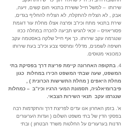
שירותו – למשל חייל ששירת בתנאי חום קשים, זיעה,
אבק , לא הצליח להתקלח, לא הצליח להחליף בגדים,
שירת בתנאי מתח וכיו"ב ופרצה אצלו מחלת עור דוגמת
פסוריאזיס – זכאי להגיש תביעה להכרה במחלה ככזו
שנגרמה עקב שירותו. כך אף חייל שלקה באסטמה עקב
חשיפה לשמנים, מדללי ומרססי צבע וכיו"ב בעת שירותו
כמכונאי מטוסים.
4.
בתקופה האחרונה קיימת פריצת דרך בפסיקת בתי
המשפט, שעה שבתי המשפט הכירו במחלות כגון
מחלת היאפים ( מחלת התשישות הכרונית ) ,
פיברומיאלגיה, תסמונת המעי הרגיז וכיו"ב – כמחלות
שנגרמו עקב תנאי השירות הצבאי.
א'. בזמן האחרון אנו עדים לפריצת דרך והתקדמות רבה
בפסקי הדין של בתי משפט השלום ( ועדות הערעורים
הדנות בערעורים על החלטות משרד הבטחון ) ובתי