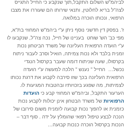
לביהמ"ש השלום התקבל,תוך שנקבע כי החייל התגייס
לצה"ל בריא לחלוטין, ותנאי שירותו הם שעוררו את מצבו
הרפואי, ונכותו הוכרה במלואה.
ז'. בפסק דין חדשני נוסף ניתן ע"י ביהמ"ש המחוזי בת"א,
מפי כב' הש' שוחט בעניינו של חייל, נכה צה"ל, שנקבעו לו
ע"י הועדה הרפואית העליונה של משרד הביטחון נכות
זמנית בלבד ולא נכות צמיתה, הואיל וסרב לעבור ניתוח
בקרסולו, שעה שניתוח דומה שעבר בקרסול הנגדי
נכשל… החייל " נענש " הלכה למעשה ע"י הועדה
הרפואית העליונה בכך שזו סירבה לקבוע את דרגת נכותו
לצמיתות, מה שפגע בזכויותיו ובהטבות המגיעות לו.
הערעור התקבל, וביהמ"ש המחוזי קבע כי
הועדות
הרפואיות
של משרד הבטחון אינן יכולות לקבוע נכות
כזמנית או להפוך נכות קבועה לזמנית משום סירובו של
הנכה לבצע טיפול רפואי שהומלץ על ידה . סוף דבר –
הנכות בקרסול הוכרה כנכות קבועה…