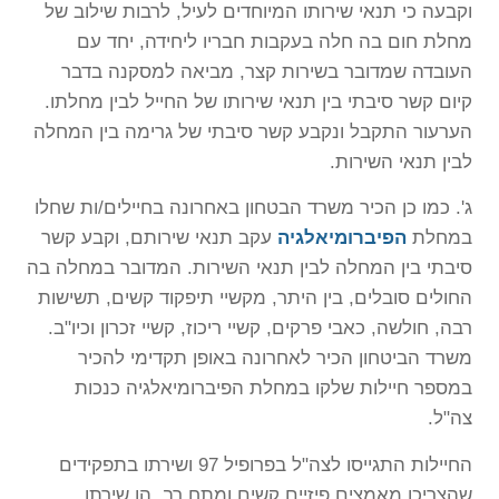
וקבעה כי תנאי שירותו המיוחדים לעיל, לרבות שילוב של
מחלת חום בה חלה בעקבות חבריו ליחידה, יחד עם
העובדה שמדובר בשירות קצר, מביאה למסקנה בדבר
קיום קשר סיבתי בין תנאי שירותו של החייל לבין מחלתו.
הערעור התקבל ונקבע קשר סיבתי של גרימה בין המחלה
לבין תנאי השירות.
ג'. כמו כן הכיר משרד הבטחון באחרונה בחיילים/ות שחלו
במחלת
הפיברומיאלגיה
עקב תנאי שירותם, וקבע קשר
סיבתי בין המחלה לבין תנאי השירות. המדובר במחלה בה
החולים סובלים, בין היתר, מקשיי תיפקוד קשים, תשישות
רבה, חולשה, כאבי פרקים, קשיי ריכוז, קשיי זכרון וכיו"ב.
משרד הביטחון הכיר לאחרונה באופן תקדימי להכיר
במספר חיילות שלקו במחלת הפיברומיאלגיה כנכות
צה"ל.
החיילות התגייסו לצה"ל בפרופיל 97 ושירתו בתפקידים
שהצריכו מאמצים פיזיים קשים ומתח רב. הן שירתו