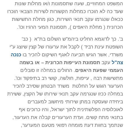
המשפט המחוזיים, שעה שתסמונות ו/או מחלות שונות
שעד כה לא הוכרו כמחלות הקשורות לשירות הצבאי הוכרו
ככאלו שנגרמו עקב תנאי השירות, כגון מחלת התשישות
הכרונית ( מחלת היאפים ), תסמונת המעי הרגיז וכו'.
ב'. כך לדוגמא החליט ביהמ"ש השלום בת"א ( כב'
השופטת עינת רביד ) לקבל את ערעורו של קצין שיוצג ע"י
משרדי, אשר הגיש תביעה לאגף השיקום להכיר בו
כנכה
צה"ל
עקב
תסמונת העייפות הכרונית – או בשמה
העממי שפעת היאפים
. החולים במחלה זו סובלים
מתשישות רבה , עייפות, חולשה, קושי רב בתיפקוד וכו'.
הערעור הוגש על החלטת משרד הבטחון שסירב להכיר
במחלה ככזו שנגרמה עקב תנאי שירותו של הקצין, ששירת
ביחידה שעסקה במתן שירותי מיחשוב למעברים
לאוכלוסיה הפלשתינית לתוך ישראל, והיו כרוכים אף
בתנאי מתח קשים. ועדת הערעורים קבלה את הערעור,
שנתמך בחוות דעת מומחה רפואי מטעם המערער,