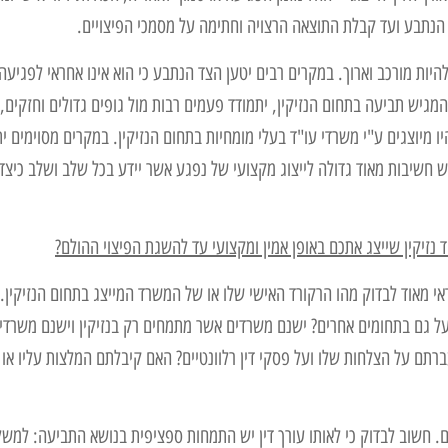
נתבע ועד קבלת התוצאה הרצויה וחתימה על מסמכי הפיצויים.
היות מורכב וארוך. במקרים רבים יטען הצד הנתבע כי הוא אינו אחראי לפגיעה 
המגיש תביעה בתחום הנזיקין, יתמודד פעמים רבות מול גופים גדולים וחזקים, 
יו מיוצגים ע"י משרדי עו"ד בעלי מומחיות בתחום הנזיקין. במקרים מסוימים י
 חשיבות מאוד גדולה לייצוג מקצועי של נפגע אשר יידע בכל שלב ושלב כיצד
נזיקין שייצג אתכם באופן אמין ומקצועי עד להשגת הפיצוי ההולם?
דאי מאוד לבדוק מהו הרקורד האישי שלו או של המשרד המייצג בתחום הנזיקין.
על גם בתחומים אחרים? ישנם משרדים אשר מתמחים רק בנזיקין וישנם משרדי
רתם על הצלחות שלו ועל פסקי דין רלוונטיים? האם קיבלתם המלצות עליו או
ים. חשוב לבדוק כי לאותו עורך דין יש התמחות ספציפית בנושא התביעה: למשל