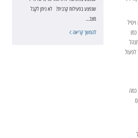
שנפצע בפעילות קרבית? לא ניתן לקבל
מצב…
ויטיל
כמו
להמשך קריאה
תנהל
 לפעול
 כמה
ם