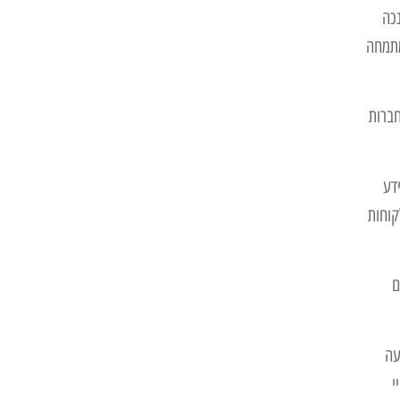
נכה
מתמחה
חברות
דע
קוחות
ם
עה
י