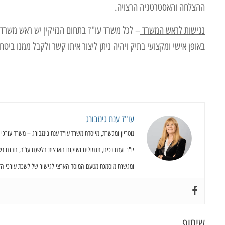
ההצלחה והאסטרטגיה הרצויה.
נגישות לראש המשרד
– לכל משרד עו"ד בתחום הנזיקין יש ראש משרד א
באופן אישי ומקצועי בתיק ויהיה ניתן ליצור איתו קשר ולקבל ממנו ביטח
עו"ד ענת גינזבורג
נוטריון ומגשרת, מייסדת משרד עו"ד ענת גינזבורג – משרד עורכי דין, נוטריון ומגשרי
יו"ר ועדת נכים, תגמולים ושיקום הארצית בלשכת עו"ד, חברת נ
ומגשרת מוסמכת מטעם המוסד הארצי לגישור של לשכת עורכי הדי
שיתוף