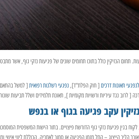
ות. תחום הנזיקין כולל בתוכו תחומים שונים של פגיעות נזקי גוף, אשר מתבט
נפגעי תאונות דרכים
[ חוק הפלת"ד],
נפגעי רשלנות רפואית
[ למשל בהתאם
ה [ לרוב נגד עיריות ורשויות מקומיות ], תאונת תלמידים ושלל תביעות שונות
נזיקין עקב פגיעה בגוף או בנפש
קוח בגין פגיעת נזקי גוף הדורשת פיצויים. בתור הישות המשפטית המוסמכת
רך הליך הייצוג – החל מזמן הפגיעה או סמוך לאחריה, הכוללת ליווי אישי ומק