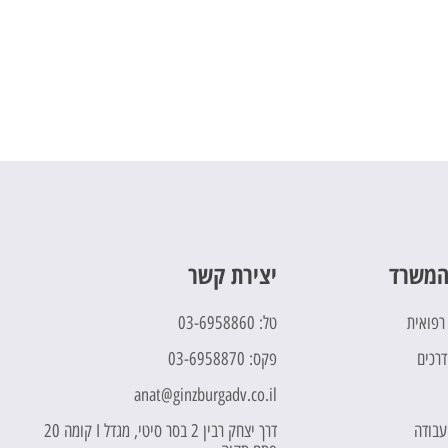
המשרד
יצירת קשר
 רפואית
טל: 03-6958860
דרכים
פקס: 03-6958870
anat@ginzburgadv.co.il
 עבודה
דרך יצחק רבין 2 בסר סיטי, מגדל I קומה 20