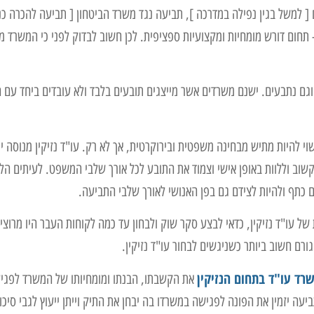
ם [ למשל בגין נפילה במדרכה ], תביעה נגד משרד הביטחון [ תביעה להכרה כ
- תחום דורש מומחיות ומקצועיות ספציפית. לכן חשוב לבדוק לפני כי המשרד 
וגם נתבעים. ישנם משרדים אשר מייצגים תובעים בלבד ולא עובדים ביחד עם 
י להיות מתיש מבחינה משפטית ובירוקרטית, אך לא רק. עו"ד נזיקין מנוסה יי
קשוב וללוות באופן אישי וצמוד את התובע לכל אורך שלבי המשפט. לעיתים הל
כתף ולהיות לצידם גם בפן האנושי לאורך שלבי התביעה.
של עו"ד נזיקין, כדאי לבצע סקר שוק ולבחון עד כמה לקוחות העבר היו מרוצי
גורם חשוב ביותר כשניגשים לבחור עו"ד נזיקין.
רד עו"ד בתחום הנזיקין
את הקשבתו, הבנתו ומומחיותו של המשרד לפגי
ה יזמין את הפונה לפגישה במשרדו בה יבחן את התיק וייתן ייעוץ לגבי סיכוי