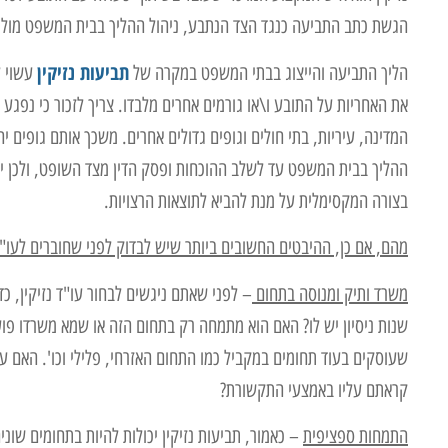
הגשת כתב התביעה כנגד הצד הנתבע, ניהול ההליך בבית המשפט מול ה
תביעות נזיקין
הליך התביעה והייצוג בבתי המשפט במקרה של
עשוי ל
את האחריות על התובע ו\או גורמים אחרים מלבדו. צריך לזכור כי נפגע 
המדינה, עיריות, בתי חולים וגופים גדולים אחרים. משכך אותם גופים יה
ההליך בבית המשפט עד לשלב ההוכחות ופסק הדין מצד השופט, ולכן יש
בצורה המקסימלית על מנת להביא לתוצאות הרצויות.
מהם, אם כן, ההיבטים החשובים ביותר שיש לבדוק לפני שחוברים לעו"ד 
משרד ותיק ומנוסה בתחום
– לפני שאתם ניגשים לבחור עו"ד נזיקין, כ
שנות ניסיון יש לו? האם הוא מתמחה רק בתחום הזה או שמא משרדו פו
שעוסקים בעוד תחומים במקביל כמו התחום האזרחי, פלילי וכו'. האם עב
קראתם עליו באמצעי התקשורת?
התמחות ספציפית
– כאמור, תביעות נזיקין יכולות להיות בתחומים שונ