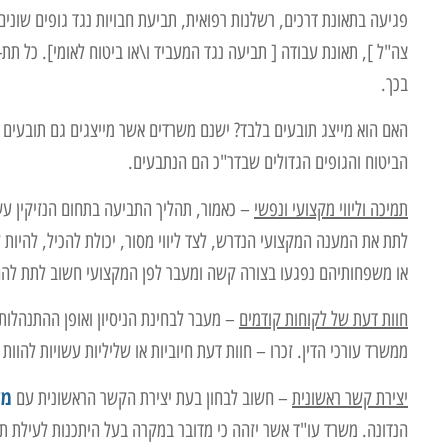
פגיעה בתאונת דרכים, רשלנות רפואית, תביעת חבויות נגד גופים שוני
צה"ל ], תאונת עבודה [ תביעה נגד המעביד ו\או ביטוח לאומי]. כל תת
בכך.
האם הוא מייצג תובעים בלבד
? ישנם משרדים אשר מייצגים גם תובעים 
הביטוח והגופים הגדולים שבדר"כ הם הנתבעים.
תמיכה וליווי מקצועי ונפשי
– כאמור, תהליך התביעה בתחום הנזיקין עשו
לתת את המענה המקצועי הנדרש, לצד ליווי מסור, יכולת להכיל, להיות 
או משפחותיהם נפגעו בצורה קשה ומעבר לפן המקצועי חשוב לתת להם 
חוות דעת של לקוחות קודמים
– מעבר לבחינת הניסיון ואופן ההתנהלות 
ממשרד עורכי הדין. זכרו – חוות דעת חיוביות או שליליות עשויות להוות 
מש
יצירת קשר ראשונית
– חשוב לבחון בעת יצירת הקשר הראשונית עם
הנדונה. משרד עו"ד אשר יזהה כי מדובר במקרה בעל היתכנות לעילת תביע