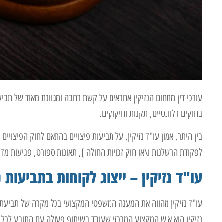
עורכי דין מתחום הנזיקין אחראים על קשת רחבה ומגוונת מאוד של תביע
בחוקים רלוונטיים, תקנות וחיקוקים.
בין היתר, אמון עו"ד נזיקין, על תביעות פיצויים בהתאם לחוק הפיצויים
ל
לפקודת הרשלנות ו\או חוק זכויות החולה ], תאונות ספורט, פגיעות מדרכ
עו"ד נזיקין – ייצוג לקוחות בתביעות 
עו"ד נזיקין מהווה את המענה המשפטי המקצועי בכל מקרה של תביעת ל
נזיקין הוא איש המקצוע המרכזי שעובד בשיתוף פעולה עם התובע לכל או