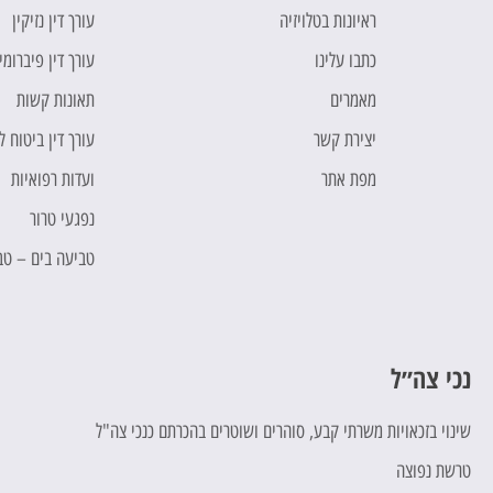
ראיונות בטלויזיה
עורך דין נזיקין
כתבו עלינו
עורך דין פיברומי
מאמרים
תאונות קשות
יצירת קשר
עורך דין ביטוח 
מפת אתר
ועדות רפואיות
נפגעי טרור
טביעה בים – טב
נכי צה״ל
כ
שינוי בזכאויות משרתי קבע, סוהרים ושוטרים בהכרתם כנכי צה"ל
ח
טרשת נפוצה
ת