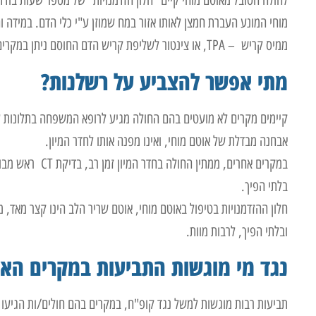
לחולה הסובל מאוטם מוחי קיים "חלון הזדמנויות" של מספר שעות בודדו
מוחי המונע העברת חמצן לאותו אזור במח שמוזן ע"י כלי הדם. במידה 
ממיס קריש – TPA, או צינטור לשליפת קריש הדם החוסם ניתן במקרים רבים לנטרל את השפעת קריש הדם. ההגדרה היא:
מתי אפשר להצביע על רשלנות?
קיימים מקרים לא מועטים בהם החולה מגיע לרופא המשפחה בתלונות ע
אבחנה מבדלת של אוטם מוחי, ואינו מפנה אותו לחדר המיון.
בלתי הפיך.
חלון ההזדמנויות בטיפול באוטם מוחי, אוטם שריר הלב הינו קצר מאד, מ
ובלתי הפיך, לרבות מוות.
נגד מי מוגשות התביעות במקרים הא
תביעות רבות מוגשות למשל נגד קופ"ח, במקרים בהם חולים/ות הגיעו 