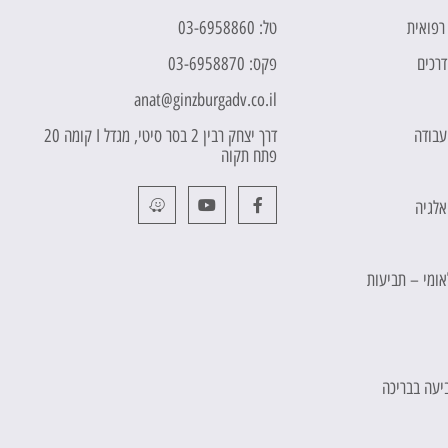
 רפואית
טל: 03-6958860
דרכים
פקס: 03-6958870
anat@ginzburgadv.co.il
 עבודה
דרך יצחק רבין 2 בסר סיטי, מגדל I קומה 20
פתח תקוה
אלגיה
לאומי – תביעות
יעה בבריכה