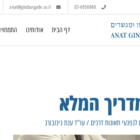
anat@ginzburgadv.co.il
03-6958860
דף הבית
אודותינו
התמחויו
מדריך המלא
נפגעי תאונות דרכים / עו"ד ענת גינזבורג