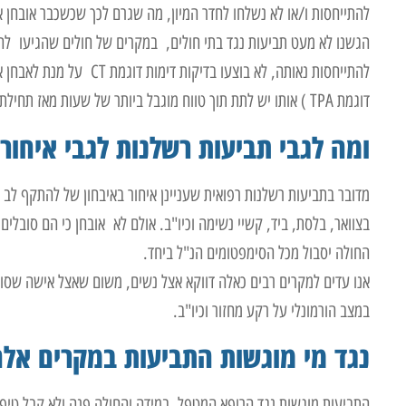
להתייחסות ו/או לא נשלחו לחדר המיון, מה שגרם לכך שכשכבר אובחן או
הגשנו לא מעט תביעות נגד בתי חולים, במקרים של חולים שהגיעו לחד
להתייחסות נאותה, לא בוצע
דוגמת TPA ) אותו יש לתת תוך טווח מוגבל ביותר של שעות מאז תחילת האוטם.
ומה לגבי תביעות רשלנות לגבי איחור
מדובר בתביעות רשלנות רפואית שעניינן איחור באיבחון של להתקף לב 
בצוואר, בלסת, ביד, קשיי נשימה וכיו"ב. אולם לא אובחן כי הם סובלי
החולה יסבול מכל הסימפטומים הנ"ל ביחד.
אנו עדים למקרים רבים כאלה דווקא אצל נשים, משום שאצל אישה שסוב
במצב הורמונלי על רקע מחזור וכיו"ב.
נגד מי מוגשות התביעות במקרים אל
התביעות מוגשות נגד הרופא המטפל, במידה והחולה פנה ולא קבל טיפול 