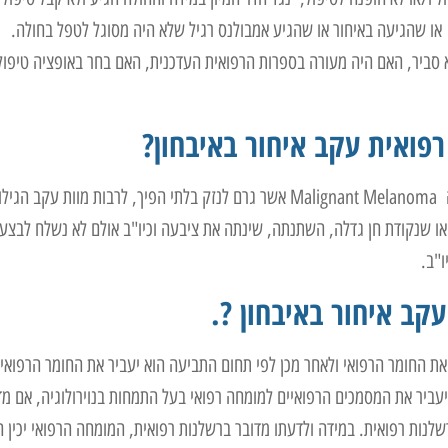
 או שהגיעה באיחור או שהגיע אמבולנס רגיל שלא היה מסוגל לטפל בחולה.
א סביר, האם היה מעורה בספרות הרפואית העדכנית, האם בחר באופציה טיפול
רפואית עקב איחור באיבחון?
תביעות לא מעטות מוגשות עקב איחור באיבחון של סרטן העור, מלנומה Malignant Melanoma אשר גרם לנזק בלתי הפיך, לרבות מוות עקב הגיל
או שנקודת חן גדלה, השתנתה, שינתה את ציבעה וכיו"ב אולם לא נשלח לבצע
ו"ב.
קב איחור באיבחון ?.
 את החומר הרפואי ולאחר מכן לפי תחום התביעה הוא יעביר את החומר הרפואי
יעביר את המסמכים הרפואיים למומחה רפואי בעל התמחות בנוירולוגיה, אם מד
לנות רפואית. במידה ולדעתו מדובר ברשלנות רפואית, המומחה הרפואי יכין ח