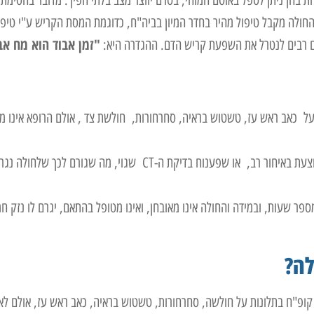
ת בהן ניתן לטפל באוטם המוחי, בטרם יווצר מצב בלתי הפיך. מדובר בחסימת 
והחולה מקבל טיפול מהיר בחדר המיון בביה"ח, כדוגמת המסת הקריש ע"י טיפו
"זמן אבוד הוא מח אב
ל כאב ראש עז, טשטוש בראיה, סחרחורות, חולשת צד , אולם הרופא אינו מ
במקרים אחרים, ממתין החולה בחדר המיון זמן רב, בדיקת CT ראש מבוצעת באיחור רב, או שפענוח בדיקת ה-CT שגוי, מה שגורם ל
ספר שעות, ובמידה והחולה אינו מאובחן, ואינו מטופל בהתאם, יגרם לו נזק חמ
לה?
קופ"ח בתלונות על חולשה, סחרחורות, טשטוש בראיה, כאב ראש עז, אולם לא 