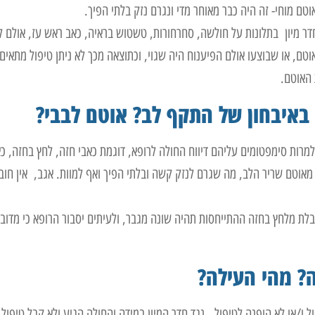
טם מוחי- זה היה כבר מאוחר מדי ונגרם נזק בלתי הפיך.
ר מיון בתלונות על חולשה, סחרחורות, טשטוש בראיה, כאב ראש עז, אולם לא
ו בדיקות דימות דוגמת CT על מנת לאבחן אוטם, או שבוצעו אולם הפיענוח היה שגוי, וכתוצאה מכך לא ניתן טיפול מתאים
 באיבחון של התקף לב? אוטם לבבי?
למרות סימפטומים עליהם דיווח החולה לרופא, דוגמת כאבי חזה, לחץ בחזה, כ
ם מאוטם שריר הלב, מה שגרם לנזק קשה ובלתי הפיך ואף למוות. אגב, אין חוב
לת מלחץ בחזה ההתייחסות תהיה שונה מגבר, ולעיתים יסבור הרופא כי מדוב
ה? מהי העילה?
ו/או לא הופנה לטיפול, נגד חדר המיון במידה והחולה הגיע ולא קבל טיפול 