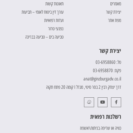
מאמרים
תאונות קשות
יצירת קשר
עורך דין ביטוח לאומי – תביעות
מפת אתר
ועדות רפואיות
נפגעי טרור
טביעה בים – טביעה בבריכה
יצירת קשר
טל: 03-6958860
פקס: 03-6958870
anat@ginzburgadv.co.il
דרך יצחק רבין 2 בסר סיטי, מגדל I קומה 20 פתח תקוה
רשלנות רפואית
כוויה או שריפה בניתוח\אשפוז