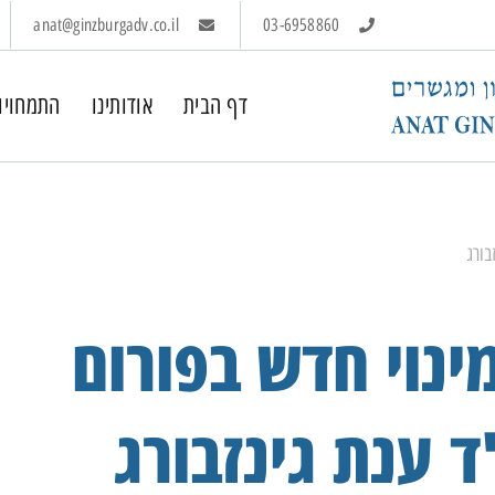
anat@ginzburgadv.co.il
03-6958860
דף הבית
אודותינו
התמחויו
בורג
ינוי חדש בפורום
"ד ענת גינזבורג