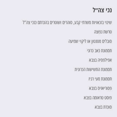
נכי צה״ל
כ
שינוי בזכאויות משרתי קבע, סוהרים ושוטרים בהכרתם כנכי צה"ל
ח
טרשת נפוצה
ת
סובלים מטנטון או ליקוי שמיעה
מ
תסמונת כאב כרוני
ת
אפילפסיה בצבא
מ
תסמונת התשישות הכרונית
ה
תסמונת מעי רגיז
ה
פסוריאזיס בצבא
ה
פוסט טראומה בצבא
ת
סוכרת בצבא
"