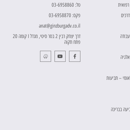
 רפואית
טל: 03-6958860
דרכים
פקס: 03-6958870
anat@ginzburgadv.co.il
 עבודה
דרך יצחק רבין 2 בסר סיטי, מגדל I קומה 20
פתח תקוה
אלגיה
לאומי – תביעות
יעה בבריכה