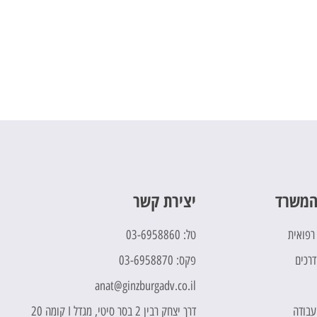
המשרד
יצירת קשר
 רפואית
טל: 03-6958860
דרכים
פקס: 03-6958870
anat@ginzburgadv.co.il
 עבודה
דרך יצחק רבין 2 בסר סיטי, מגדל I קומה 20