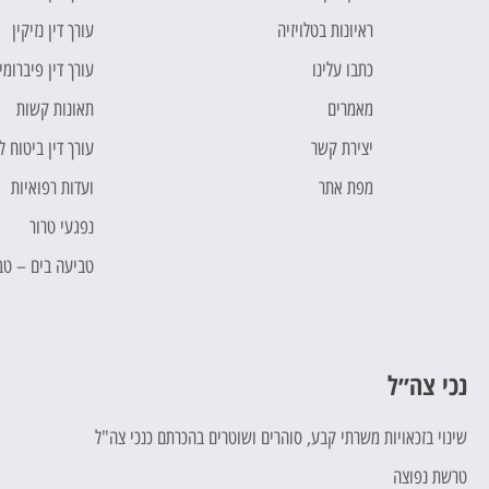
ראיונות בטלויזיה
עורך דין נזיקין
כתבו עלינו
עורך דין פיברומי
מאמרים
תאונות קשות
יצירת קשר
עורך דין ביטוח 
מפת אתר
ועדות רפואיות
נפגעי טרור
טביעה בים – טב
נכי צה״ל
כ
שינוי בזכאויות משרתי קבע, סוהרים ושוטרים בהכרתם כנכי צה"ל
ח
טרשת נפוצה
ת