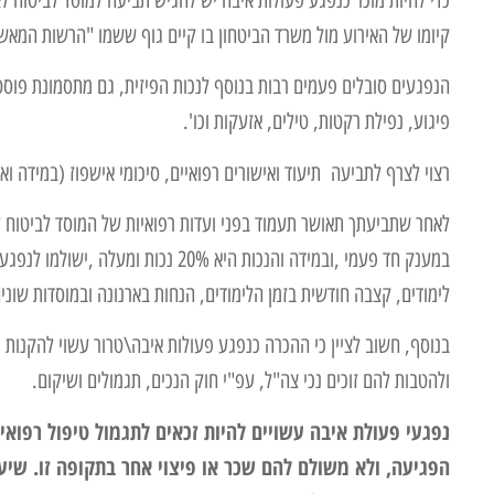
קיומו של האירוע מול משרד הביטחון בו קיים גוף ששמו "הרשות המאש
פיגוע, נפילת רקטות, טילים, אזעקות וכו'.
רצוי לצרף לתביעה תיעוד ואישורים רפואיים, סיכומי אישפוז (במידה ו
במענק חד פעמי ,ובמידה והנכות היא %
לימודים, קצבה חודשית בזמן הלימודים, הנחות בארנונה ובמוסדות שונים 
בנוסף, חשוב לציין כי ההכרה כנפגע פעולות איבה\טרור עשוי להקנות ג
ולהטבות להם זוכים נכי צה"ל, עפ"י חוק הנכים, תגמולים ושיקום.
נפגעי פעולת איבה עשויים להיות זכאים לתגמול טיפול רפואי
הפגיעה, ולא משולם להם שכר או פיצוי אחר בתקופה זו. ש