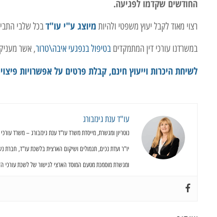
החודשים שקדמו לפגיעה.
מיוצג ע"י עו"ד
רצוי מאוד לקבל יעוץ משפטי ולהיות
בכל שלבי התביע
במשרדנו עורכי דין המתמקדים
בטיפול בנפגעי איבה\טרור
, אשר מעניקי
לשיחת היכרות וייעוץ חינם, קבלת פרטים על אפשרויות פיצוי לנפגע
עו"ד ענת גינזבורג
נוטריון ומגשרת, מייסדת משרד עו"ד ענת גינזבורג – משרד עורכי דין, נוטריון ומגשרי
יו"ר ועדת נכים, תגמולים ושיקום הארצית בלשכת עו"ד, חברת נ
ומגשרת מוסמכת מטעם המוסד הארצי לגישור של לשכת עורכי הדי