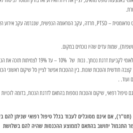
רת.
הנפגעים סובלים פעמים רבות בנוסף לנכות הפיזית, גם מתסמונת פוסט טראומטית – PTSD, חרדה, עקב הטראומה הנפשית, שנגרמה עקב א
אושפזת), שמות עדים שהיו נוכחים במקום.
לאחר שתביעתך תאושר תעמוד בפני ועדות רפואיות של המוסד לביטוח לאומי לקביעת דרגת נכותך. נכות של 10% – עד 19% לצ
20 נכות ומעלה ,ישולמו לנפגע קצבה חודשית והטבות שונות. בין ההטבות אפשר לציין סל שיקום ראשוני הכו
ועוד. .
ם טיפול רפואי, שיקום והטבות נוספות בהתאם לדרגת הנכות, בדומה לזכויות
 (תט"ר), אם אינם מסוגלים לעבוד בגלל טיפול רפואי שניתן להם ב
יעור התגמול יחושב בהתאם לממוצע ההכנסות שהיה להם בשלושת