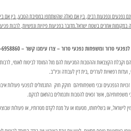
נם נפגעים ונפגעות רבים, בין אם כאלה שהשתתפו במסיבת הטבע, בין אם ביי
ה במקומות אחרים בשטח ישראל.מדובר בפגיעות פיזיות ונפשיות, לרבות פגיעו
י טרור ומשפחות נפגעי טרור – צרו עימנו קשר – 03-6958860
יצוי זכויותיהם וקבלת הקצבאות וההטבות המגיעות להם מול המוסד לביטוח לאומי, לרבות 
 ועדות רפואיות לעררים ,בית דין לעבודה וכיו"ב.
י זכויות הנפגעים ובני משפחותיהם חוקק חוק התגמולים לנפגעי פעולות איבה
ן לישראל, או בשליחותו, מטעמו או על מנת לקדם מטרותיו, או פעולות שבוצע
ומי באמצעות טופס מתאים, לציין את זירת האירוע ואז בודק המוסד לביטוח לא