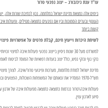
עו"ד ענת גינזבורג – יצוג נפגעי טרור
בימים אלה נמצאת מדינת ישראל במלחמה. נכון לכתיבת שורות אלה, יש
העוטף ובערים הסמוכות ובין אם נפגעים כתוצאה מטילים, ופעולות איב
קשות ביותר
לשיחת היכרות וייעוץ חינם, קבלת פרטים על אפשרויות פיצוי לנפגע
למשרדנו מעל 30 שנות ניסיון בייצוג נפגעי פעולות איבה למ
נזקי גוף ונזקי נפש, כולל יצוג בועדות רפואיות של המוסד לביטוח לאומי,
מדינת ישראל למודת מלחמות, מערכות ופיגועי טרור/איבה. לצורך מיצו
תש"ל-1970 המסדיר את זכאותם של המשפחות השכולות, הפצועים ובני משפחותיהם, אשר זכאים להטבות ותגמולים בהתאם לנזקם.
פעולות איבה\טרור נגרמות כתוצאה כתוצאה מפעולות איבה של ארגון עוי
סיוע לארגון עוין.
כדי להיות מוכר כנפגע פעולות איבה יש להגיש תביעה למוסד לביטוח לא