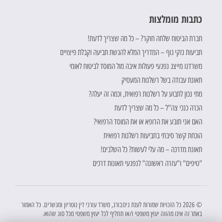
כתבות מומלצות
חברת הביטוח שלחה חוקר? – כל מה שצריך לדעת!
תביעות נזקי גוף – המדריך המלא להגשת תביעה וקבלת פיצויים
משרדנו מייצג נפגעי פעולות איבה מול המוסד לביטוח לאומי
תאונת עבודה בשל רשלנות המעסיק
מתי נכון לתבוע על רשלנות רפואית, וכמה זה יעלה?
הכרה כנכי צה"ל – כל מה שצריך לדעת
האם אני תובע את הרופא או את המוסד הרפואי?
הוכחת קשר סיבתי בתביעות רשלנות רפואית
תאונת מדרכה – מה עלי לעשות? כל השלבים!
"טיפים" ו"עזרה ראשונה" לנפגעי תאונות דרכים
© 2026 כל הזכויות שמורות לענת גינזבורג, משרד עורכי דין נוטריון ומגשרים. כל האמור
באתר זה אינו מהווה יעוץ משפטי ו/או תחליף לכל יעוץ משפטי מכל סוג שהוא.