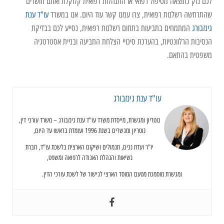
לכם נזק כתוצאה מטיפול רפואי או התנהלות רפואית קלוקלת ואתם חושדים
שהתרחשה רשלנות רפואית, צרו עמנו קשר עוד היום. אנו במשרד
עו"ד ענת
גינזבורג
המתמחים בתביעות בתחום רשלנות רפואית, נסייע לכם בבדיקת
הנסיבות הרלוונטיות, בהערכת סיכויי הצלחת התביעה ובניית אסטרטגיה
משפטית בהתאם.
עו"ד ענת גינזבורג
נוטריון ומגשרת, מייסדת משרד עו"ד ענת גינזבורג – משרד עורכי דין,
נוטריון ומגשרים בשנת 1996 ועומדת בראשו עד היום,
יו"ר ועדת נכים, תגמולים ושיקום הארצית בלשכת עו"ד, חברת
נשיאות והנהלת האגודה לרפואה ומשפט,
ומגשרת מוסמכת מטעם המוסד הארצי לגישור של לשכת עורכי הדין.