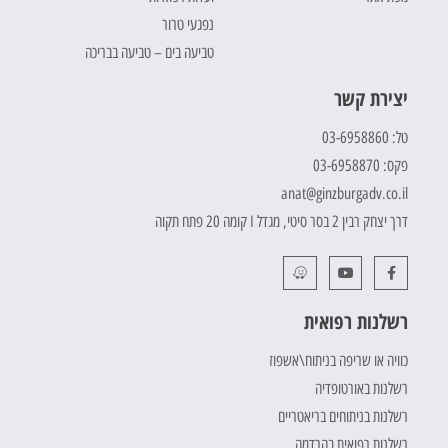
נפגעי טרור
טביעה בים – טביעה בבריכה
יצירת קשר
טל: 03-6958860
פקס: 03-6958870
anat@ginzburgadv.co.il
דרך יצחק רבין 2 בסר סיטי, מגדל I קומה 20 פתח תקוה
רשלנות רפואית
כוויה או שריפה בניתוח\אשפוז
רשלנות באורטופדיה
רשלנות בניתוחים בריאטריים
רשלנות רפואית בהרדמה