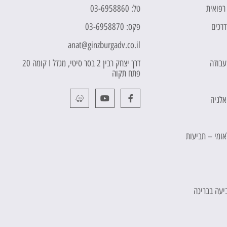
 רפואית
טל: 03-6958860
דרכים
פקס: 03-6958870
anat@ginzburgadv.co.il
 עבודה
דרך יצחק רבין 2 בסר סיטי, מגדל I קומה 20
פתח תקוה
אלגיה
לאומי – תביעות
יעה בבריכה