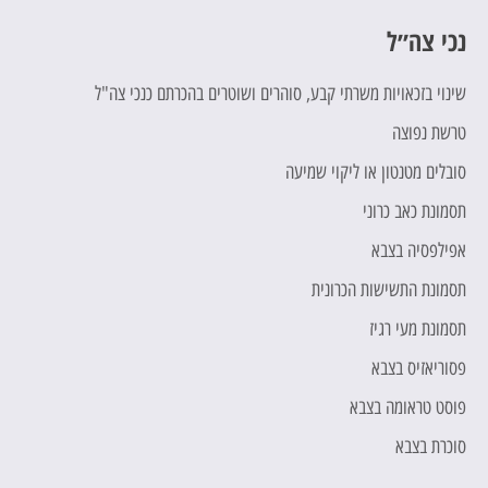
נכי צה״ל
כ
שינוי בזכאויות משרתי קבע, סוהרים ושוטרים בהכרתם כנכי צה"ל
ח
טרשת נפוצה
ת
סובלים מטנטון או ליקוי שמיעה
מ
תסמונת כאב כרוני
ת
אפילפסיה בצבא
מ
תסמונת התשישות הכרונית
ה
תסמונת מעי רגיז
ה
פסוריאזיס בצבא
ה
פוסט טראומה בצבא
ת
סוכרת בצבא
"