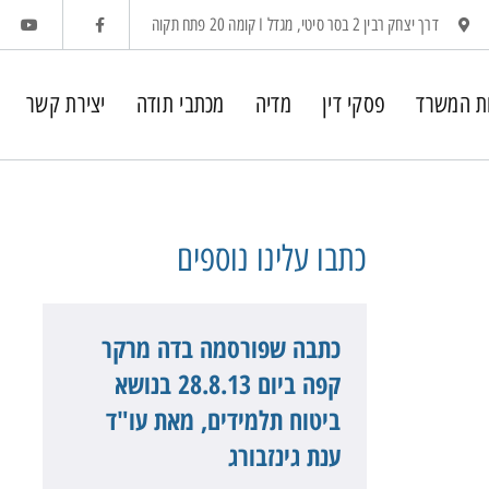
דרך יצחק רבין 2 בסר סיטי, מגדל I קומה 20 פתח תקוה
ת המשרד
פסקי דין
מדיה
מכתבי תודה
יצירת קשר
כתבו עלינו
נוספים
כתבה שפורסמה בדה מרקר
קפה ביום 28.8.13 בנושא
ביטוח תלמידים, מאת עו"ד
ענת גינזבורג