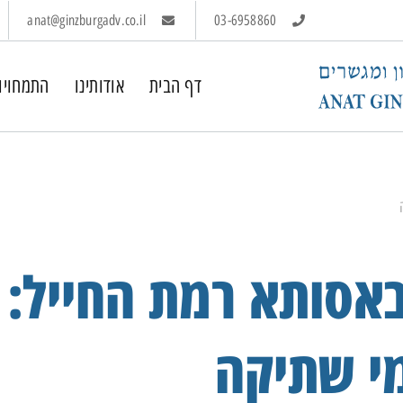
anat@ginzburgadv.co.il
03-6958860
דף הבית
אודותינו
התמחויו
באסותא רמת החייל:
מי שתיקה