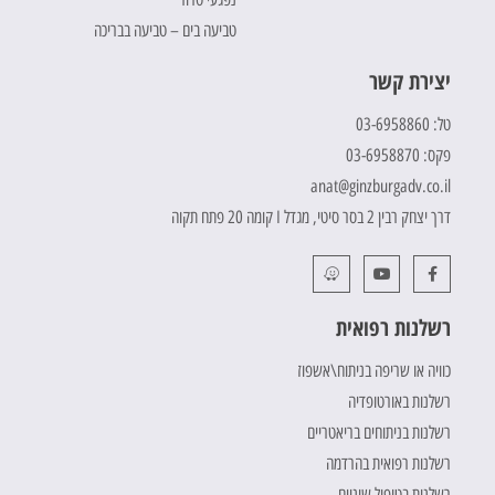
טביעה בים – טביעה בבריכה
יצירת קשר
טל: 03-6958860
פקס: 03-6958870
anat@ginzburgadv.co.il
דרך יצחק רבין 2 בסר סיטי, מגדל I קומה 20 פתח תקוה
רשלנות רפואית
כוויה או שריפה בניתוח\אשפוז
רשלנות באורטופדיה
רשלנות בניתוחים בריאטריים
רשלנות רפואית בהרדמה
רשלנות בטיפול שיניים