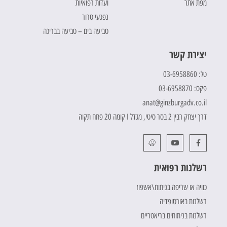
מפת אתר
ועדות רפואיות
נפגעי טרור
טביעה בים – טביעה בבריכה
יצירת קשר
טל: 03-6958860
פקס: 03-6958870
anat@ginzburgadv.co.il
דרך יצחק רבין 2 בסר סיטי, מגדל I קומה 20 פתח תקוה
רשלנות רפואית
כוויה או שריפה בניתוח\אשפוז
רשלנות באורטופדיה
רשלנות בניתוחים בריאטריים