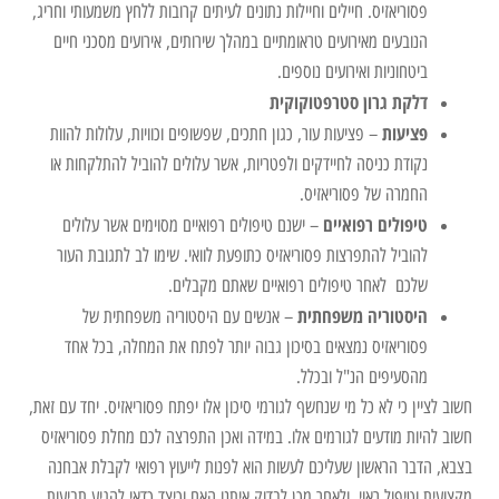
פסוריאזיס. חיילים וחיילות נתונים לעיתים קרובות ללחץ משמעותי וחריג,
הנובעים מאירועים טראומתיים במהלך שירותים, אירועים מסכני חיים
ביטחוניות ואירועים נוספים.
דלקת גרון סטרפטוקוקית
פציעות
– פציעות עור, כגון חתכים, שפשופים וכוויות, עלולות להוות
נקודת כניסה לחיידקים ולפטריות, אשר עלולים להוביל להתלקחות או
החמרה של פסוריאזיס.
טיפולים רפואיים
– ישנם טיפולים רפואיים מסוימים אשר עלולים
להוביל להתפרצות פסוריאזיס כתופעת לוואי. שימו לב לתגובת העור
שלכם לאחר טיפולים רפואיים שאתם מקבלים.
היסטוריה משפחתית
– אנשים עם היסטוריה משפחתית של
פסוריאזיס נמצאים בסיכון גבוה יותר לפתח את המחלה, בכל אחד
מהסעיפים הנ"ל ובכלל.
חשוב לציין כי לא כל מי שנחשף לגורמי סיכון אלו יפתח פסוריאזיס. יחד עם זאת,
חשוב להיות מודעים לגורמים אלו. במידה ואכן התפרצה לכם מחלת פסוריאזיס
בצבא, הדבר הראשון שעליכם לעשות הוא לפנות לייעוץ רפואי לקבלת אבחנה
מקצועית וטיפול ראוי, ולאחר מכן לבדוק איתנו האם וכיצד כדאי להגיע תביעות