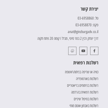
יצירת קשר
טל: 03-6958860
פקס: 03-6958870
anat@ginzburgadv.co.il
דרך יצחק רבין 2 בסר סיטי, מגדל I קומה 20 פתח תקוה
רשלנות רפואית
כוויה או שריפה בניתוח\אשפוז
רשלנות באורטופדיה
רשלנות בניתוחים בריאטריים
רשלנות רפואית בהרדמה
רשלנות בטיפול שיניים
רשלנות באבחון אוטם מוחי