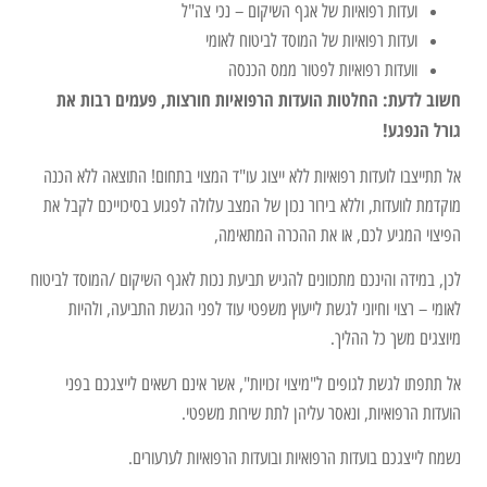
ועדות רפואיות של אגף השיקום – נכי צה"ל
ועדות רפואיות של המוסד לביטוח לאומי
וועדות רפואיות לפטור ממס הכנסה
חשוב לדעת: החלטות הועדות הרפואיות חורצות, פעמים רבות את
גורל הנפגע!
אל תתייצבו לועדות רפואיות ללא ייצוג עו"ד המצוי בתחום! התוצאה ללא הכנה
מוקדמת לוועדות, וללא בירור נכון של המצב עלולה לפגוע בסיכוייכם לקבל את
הפיצוי המגיע לכם, או את ההכרה המתאימה,
לכן, במידה והינכם מתכוונים להגיש תביעת נכות לאגף השיקום /המוסד לביטוח
לאומי – רצוי וחיוני לגשת לייעוץ משפטי עוד לפני הגשת התביעה, ולהיות
מיוצגים משך כל ההליך.
אל תתפתו לגשת לגופים ל"מיצוי זכויות", אשר אינם רשאים לייצגכם בפני
הועדות הרפואיות, ונאסר עליהן לתת שירות משפטי.
נשמח לייצגכם בועדות הרפואיות ובועדות הרפואיות לערעורים.