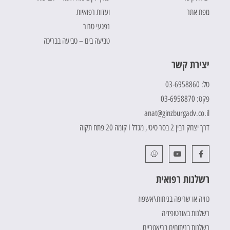
מפת אתר
ועדות רפואיות
נפגעי טרור
טביעה בים – טביעה בבריכה
יצירת קשר
טל: 03-6958860
פקס: 03-6958870
anat@ginzburgadv.co.il
דרך יצחק רבין 2 בסר סיטי, מגדל I קומה 20 פתח תקוה
רשלנות רפואית
כוויה או שריפה בניתוח\אשפוז
רשלנות באורטופדיה
רשלנות בניתוחים בריאטריים