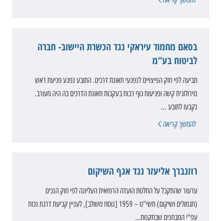
בסאם מחמוד עיראקי נגד הכשרת היישוב- חברה
לביטוח בע"מ
תביעה לפי חוק הפיצויים לנפגעי תאונת דרכים. התובע נפגע פגיעת ראש
נוירולוגית קשה ופגיעות גוף רבות בעקבות תאונת הדרכים בה היה מעורב.
נקבעו לתובע …
להמשך קריאה
רוזנברך אליעזר נגד אגף השיקום
ערעור שהתקבל על החלטת הועדה הרפואית העליונה לפי חוק הנכים
(תגמולים ושיקום) תשי"ט – 1959 [נוסח משולב], לעניין קביעת דרגת נכות
עפ"י המבחנים שבתקנות…