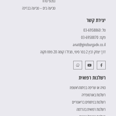
נפגעי טרור
טביעה בים – טביעה בבריכה
יצירת קשר
טל: 03-6958860
פקס: 03-6958870
anat@ginzburgadv.co.il
דרך יצחק רבין 2 בסר סיטי, מגדל I קומה 20 פתח תקוה
רשלנות רפואית
כוויה או שריפה בניתוח\אשפוז
רשלנות באורטופדיה
רשלנות בניתוחים בריאטריים
רשלנות רפואית בהרדמה