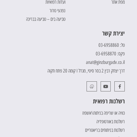
מפת אתר
ועדות רפואיות
נפגעי טרור
טביעה בים – טביעה בבריכה
יצירת קשר
טל: 03-6958860
פקס: 03-6958870
anat@ginzburgadv.co.il
דרך יצחק רבין 2 בסר סיטי, מגדל I קומה 20 פתח תקוה
רשלנות רפואית
כוויה או שריפה בניתוח\אשפוז
רשלנות באורטופדיה
רשלנות בניתוחים בריאטריים