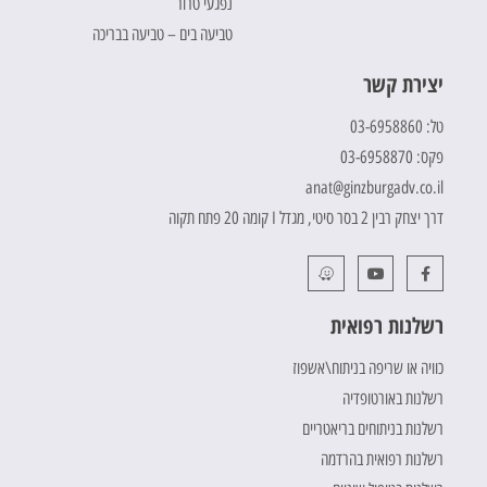
נפגעי טרור
טביעה בים – טביעה בבריכה
יצירת קשר
טל: 03-6958860
פקס: 03-6958870
anat@ginzburgadv.co.il
דרך יצחק רבין 2 בסר סיטי, מגדל I קומה 20 פתח תקוה
רשלנות רפואית
כוויה או שריפה בניתוח\אשפוז
רשלנות באורטופדיה
רשלנות בניתוחים בריאטריים
רשלנות רפואית בהרדמה