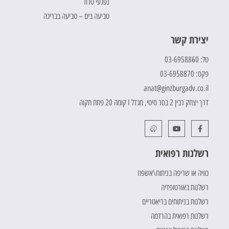
נפגעי טרור
טביעה בים – טביעה בבריכה
יצירת קשר
טל: 03-6958860
פקס: 03-6958870
anat@ginzburgadv.co.il
דרך יצחק רבין 2 בסר סיטי, מגדל I קומה 20 פתח תקוה
רשלנות רפואית
כוויה או שריפה בניתוח\אשפוז
רשלנות באורטופדיה
רשלנות בניתוחים בריאטריים
רשלנות רפואית בהרדמה