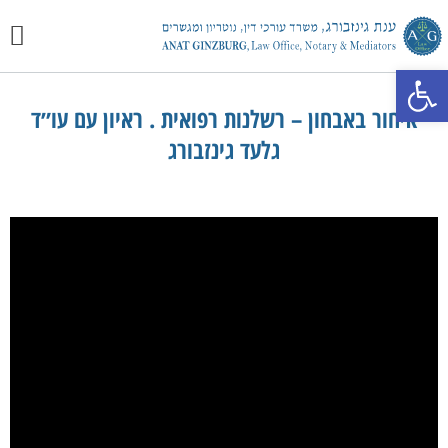
יצירת 
מכתבי 
התמחוי
פתח סרגל נגישות
איחור באבחון – רשלנות רפואית . ראיון עם עו״ד
גלעד גינזבורג