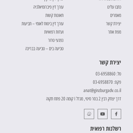
כתבו עלינו
עורך דין פיברומיאלגיה
מאמרים
תאונות קשות
יצירת קשר
עורך דין ביטוח לאומי – תביעות
מפת אתר
ועדות רפואיות
נפגעי טרור
טביעה בים – טביעה בבריכה
יצירת קשר
טל: 03-6958860
פקס: 03-6958870
anat@ginzburgadv.co.il
דרך יצחק רבין 2 בסר סיטי, מגדל I קומה 20 פתח תקוה
רשלנות רפואית