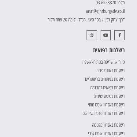
פקס: 03-6958870
anat@ginzburgadv.co.il
דרך יצחק רבין 2 בסר סיטי, מגדל I קומה 20 פתח תקוה
רשלנות רפואית
כוויה או שריפה בניתוח\אשפוז
רשלנות באורטופדיה
רשלנות בניתוחים בריאטריים
רשלנות רפואית בהרדמה
רשלנות בטיפול שיניים
רשלנות באבחון אוטם מוחי
רשלנות באבחון סרטן מעי הגס
רשלנות באבחון מלנומה
רשלנות באבחון אוטם לבבי