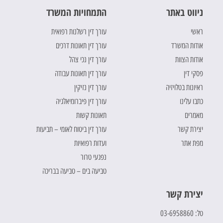
ניווט באתר
התמחויות המשרד
ראשי
עורך דין רשלנות רפואית
אודות המשרד
עורך דין תאונות דרכים
אודות הצוות
עורך דין נכי צהל
פסקי דין
עורך דין תאונות עבודה
ראיונות בטלויזיה
עורך דין נזיקין
כתבו עלינו
עורך דין פיברומיאלגיה
מאמרים
תאונות קשות
יצירת קשר
עורך דין ביטוח לאומי – תביעות
מפת אתר
ועדות רפואיות
נפגעי טרור
טביעה בים – טביעה בבריכה
יצירת קשר
טל: 03-6958860