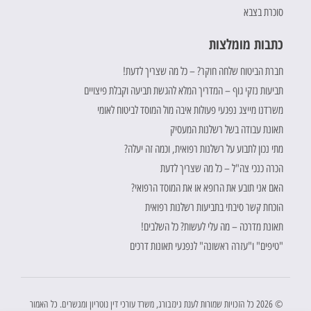
סוכרת בצבא
כתבות מומלצות
חברת הביטוח שלחה חוקר? – כל מה שצריך לדעת!
תביעות נזקי גוף – המדריך המלא להגשת תביעה וקבלת פיצויים
משרדנו מייצג נפגעי פעולות איבה מול המוסד לביטוח לאומי
תאונת עבודה בשל רשלנות המעסיק
מתי נכון לתבוע על רשלנות רפואית, וכמה זה יעלה?
הכרה כנכי צה"ל – כל מה שצריך לדעת
האם אני תובע את הרופא או את המוסד הרפואי?
הוכחת קשר סיבתי בתביעות רשלנות רפואית
תאונת מדרכה – מה עלי לעשות? כל השלבים!
"טיפים" ו"עזרה ראשונה" לנפגעי תאונות דרכים
© 2026 כל הזכויות שמורות לענת גינזבורג, משרד עורכי דין נוטריון ומגשרים. כל האמור