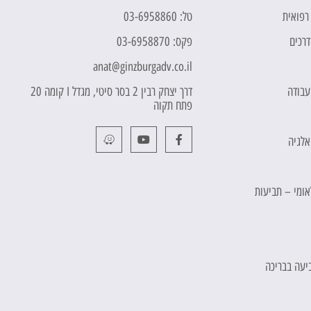
 רפואית
טל: 03-6958860
דרכים
פקס: 03-6958870
anat@ginzburgadv.co.il
 עבודה
דרך יצחק רבין 2 בסר סיטי, מגדל I קומה 20
פתח תקוה
אלגיה
לאומי – תביעות
יעה בבריכה