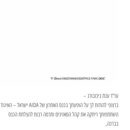
עו"ד ענת גינזבורג –
ברצוני להודות לך על הופעתך בכנס האחרון של AIDA ישראל – האיגוד הישראלי לדיני ביטוח – שהתקיים ביום 3.3.11
השתתפותך ריתקה את קהל המאזינים ותרמה רבות להצלחת הכנס
בברכה,