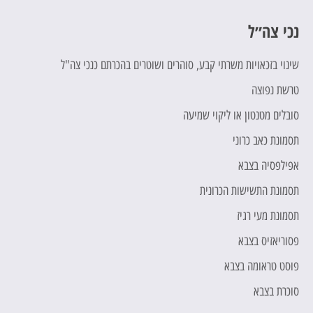
נכי צה״ל
כ
שינוי בזכאויות משרתי קבע, סוהרים ושוטרים בהכרתם כנכי צה"ל
ח
טרשת נפוצה
ת
סובלים מטנטון או ליקוי שמיעה
מ
תסמונת כאב כרוני
ת
אפילפסיה בצבא
מ
תסמונת התשישות הכרונית
ה
תסמונת מעי רגיז
ה
פסוריאזיס בצבא
ה
פוסט טראומה בצבא
ת
סוכרת בצבא
"