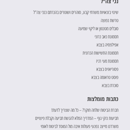
נכי צה״ל
שינוי בזכאויות משרתי קבע, סוהרים ושוטרים בהכרתם כנכי צה"ל
טרשת נפוצה
סובלים מטנטון או ליקוי שמיעה
תסמונת כאב כרוני
אפילפסיה בצבא
תסמונת התשישות הכרונית
תסמונת מעי רגיז
פסוריאזיס בצבא
פוסט טראומה בצבא
סוכרת בצבא
כתבות מומלצות
חברת הביטוח שלחה חוקר? – כל מה שצריך לדעת!
תביעות נזקי גוף – המדריך המלא להגשת תביעה וקבלת פיצויים
משרדנו מייצג נפגעי פעולות איבה מול המוסד לביטוח לאומי