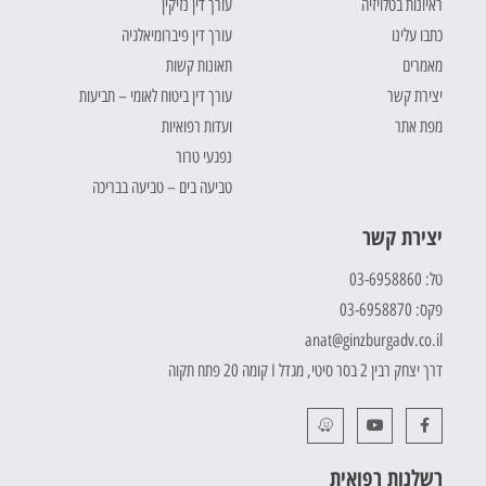
ראיונות בטלויזיה
עורך דין נזיקין
כתבו עלינו
עורך דין פיברומיאלגיה
מאמרים
תאונות קשות
יצירת קשר
עורך דין ביטוח לאומי – תביעות
מפת אתר
ועדות רפואיות
נפגעי טרור
טביעה בים – טביעה בבריכה
יצירת קשר
טל: 03-6958860
פקס: 03-6958870
anat@ginzburgadv.co.il
דרך יצחק רבין 2 בסר סיטי, מגדל I קומה 20 פתח תקוה
רשלנות רפואית