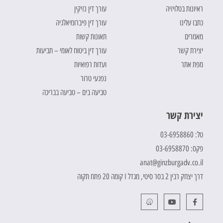
ראיונות בטלויזיה
עורך דין נזיקין
כתבו עלינו
עורך דין פיברומיאלגיה
מאמרים
תאונות קשות
יצירת קשר
עורך דין ביטוח לאומי – תביעות
מפת אתר
ועדות רפואיות
נפגעי טרור
טביעה בים – טביעה בבריכה
יצירת קשר
טל: 03-6958860
פקס: 03-6958870
anat@ginzburgadv.co.il
דרך יצחק רבין 2 בסר סיטי, מגדל I קומה 20 פתח תקוה