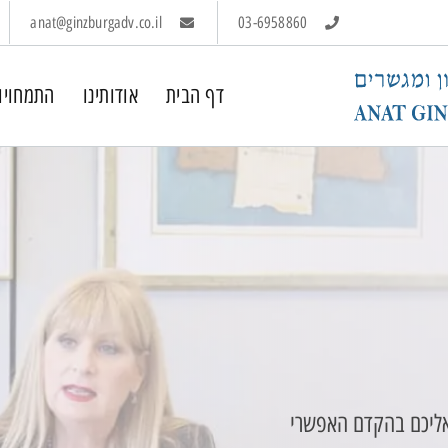
anat@ginzburgadv.co.il
03-6958860
דף הבית
אודותינו
התמחויו
 אליכם בהקדם האפשרי