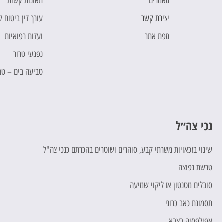
מאמרים
תאונות קשות
יצירת קשר
עורך דין ביטוח 
מפת אתר
ועדות רפואיות
נפגעי טרור
טביעה בים – טב
נכי צה״ל
כ
שינוי בזכאויות משרתי קבע, סוהרים ושוטרים בהכרתם כנכי צה"ל
ח
טרשת נפוצה
ת
סובלים מטנטון או ליקוי שמיעה
מ
תסמונת כאב כרוני
ת
אפילפסיה בצבא
מ