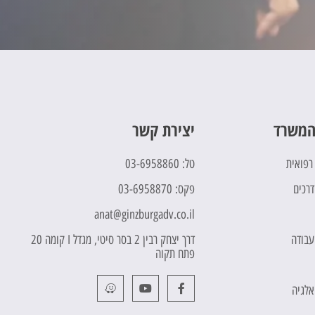
המשרד
יצירת קשר
 רפואית
טל: 03-6958860
דרכים
פקס: 03-6958870
anat@ginzburgadv.co.il
 עבודה
דרך יצחק רבין 2 בסר סיטי, מגדל I קומה 20
פתח תקוה
אלגיה