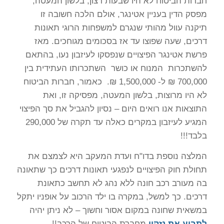
חברות הביטוח לא היו שבעות רצון, בלשון המעטה,
מפסק הדין בעניין אטינגר, אולם הלכה חשובה זו
תיקנה עוול מהותי שנגרם למשפחות הרוגי תאונות
דרכים, שעה שפוצו עד אז בסכומים מגוחכים. מאז
פרשת אטינגר הפיצויים שנפסקו לעיזבון נעו, בהתאם
להשתכרות המנוח או כושר השתכרותו העתידית בין
700,000 ₪ ל- 1,500,000 ₪. כאמור, חברות הביטוח
לא היו מרוצות, בלשון המעטה, מפסיקה זו, ואת
התוצאות אנו רואים היום – נסיון להגביל את סך הפיצוי
המגיע לעיזבון במקרים כאלה עד תקרה של 290,000
בלבד!!!
המלצה נוספת בדו"ח ועדת המעקב היא לצמצם את
תחולת חוק הפיצויים לנפגעי תאונות דרכים כך שתאונה
בה מעורב רכב חונה ללא נהג לא תחשב כתאונת
דרכים. כך למשל, במקרה בו ילד הרכוב על אופניו יתקל
במשאית שחונה במקום אסור וחשוך – לא ניתן יהיה
לתבוע את נזקיו
מחברת הביטוח של הרכב!!